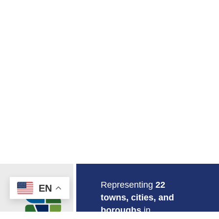
Return to Home
Representing
22
EN
towns, cities, and
boroughs
in