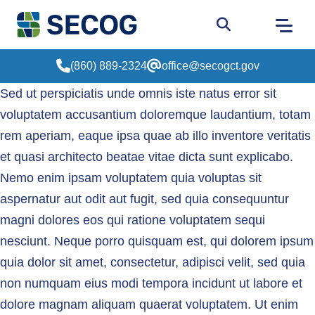
Return to Home
Go to site sear
(860) 889-2324
office@secogct.gov
Sed ut perspiciatis unde omnis iste natus error sit 
voluptatem accusantium doloremque laudantium, totam 
rem aperiam, eaque ipsa quae ab illo inventore veritatis 
et quasi architecto beatae vitae dicta sunt explicabo. 
Nemo enim ipsam voluptatem quia voluptas sit 
aspernatur aut odit aut fugit, sed quia consequuntur 
magni dolores eos qui ratione voluptatem sequi 
nesciunt. Neque porro quisquam est, qui dolorem ipsum 
quia dolor sit amet, consectetur, adipisci velit, sed quia 
non numquam eius modi tempora incidunt ut labore et 
dolore magnam aliquam quaerat voluptatem. Ut enim 